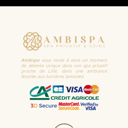
Ambispa
vous invite à vivre un moment
de détente unique dans son spa privatif
proche de Lille, dans une ambiance
feutrée aux lumières tamisées.