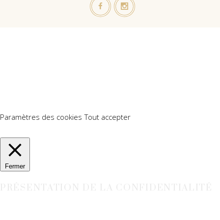
Nous utilisons des cookies sur notre site Web pour vous offrir
l'expérience la plus pertinente en mémorisant vos préférences
et vos visites répétées. En cliquant sur "Accepter tout", vous
consentez à l'utilisation de TOUS les cookies. Cependant, vous
pouvez visiter "Paramètres des cookies" pour fournir un
consentement contrôlé.
Paramètres des cookies
Tout accepter
Manage consent
Fermer
PRÉSENTATION DE LA CONFIDENTIALITÉ
Ce site Web utilise des cookies pour améliorer votre expérience