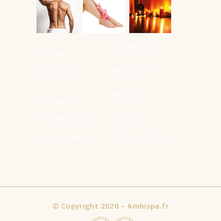
SPA PRIVATIF
ACCUEIL
LILLE NORD
INSTITUT DE
MASSAGES &
BEAUTÉ
RITUELS
MENTIONS
ACTUALITÉS
LÉGALES
INFORMATIONS
CONTACT
ESPACE PRIVATIF
RECRUTEMENT
©
Copyright 2020 – Ambispa.fr