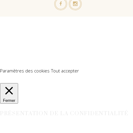
Nous utilisons des cookies sur notre site Web pour vous offrir
l'expérience la plus pertinente en mémorisant vos préférences
et vos visites répétées. En cliquant sur "Accepter tout", vous
consentez à l'utilisation de TOUS les cookies. Cependant, vous
pouvez visiter "Paramètres des cookies" pour fournir un
consentement contrôlé.
Paramètres des cookies
Tout accepter
Manage consent
Fermer
PRÉSENTATION DE LA CONFIDENTIALITÉ
Ce site Web utilise des cookies pour améliorer votre expérience