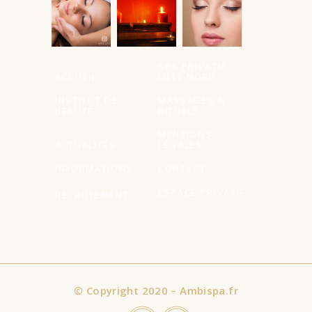
SPA PRIVATIF
ACCUEIL
LILLE NORD
INSTITUT DE
MASSAGES &
BEAUTÉ
RITUELS
MENTIONS
ACTUALITÉS
LÉGALES
INFORMATIONS
CONTACT
ESPACE PRIVATIF
RECRUTEMENT
©
Copyright 2020 – Ambispa.fr