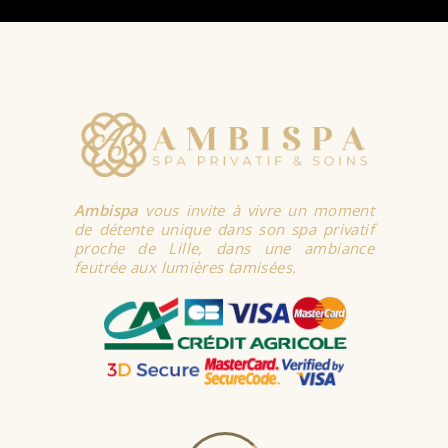
Ambispa
vous invite à vivre un moment
de détente unique dans son spa privatif
proche de Lille, dans une ambiance
feutrée aux lumières tamisées.