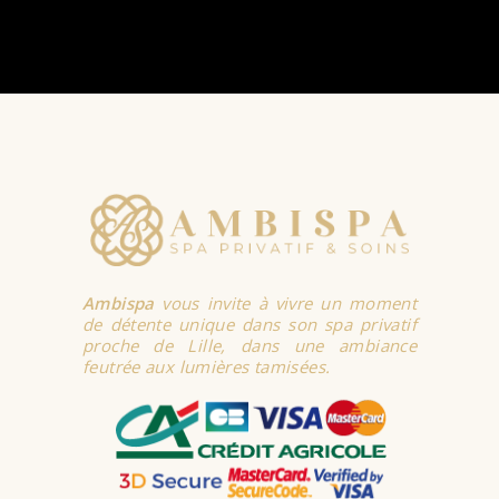
Ambispa
vous invite à vivre un moment
de détente unique dans son spa privatif
proche de Lille, dans une ambiance
feutrée aux lumières tamisées.