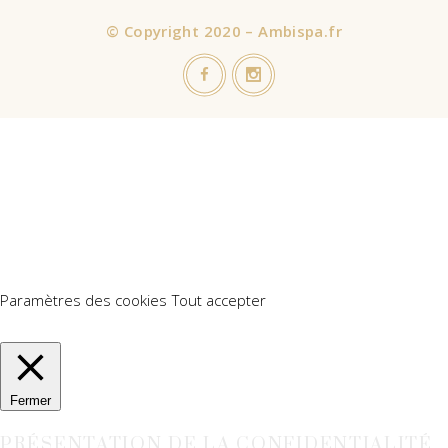
©
Copyright 2020 – Ambispa.fr
Nous utilisons des cookies sur notre site Web pour vous offrir
l'expérience la plus pertinente en mémorisant vos préférences
et vos visites répétées. En cliquant sur "Accepter tout", vous
consentez à l'utilisation de TOUS les cookies. Cependant, vous
pouvez visiter "Paramètres des cookies" pour fournir un
consentement contrôlé.
Paramètres des cookies
Tout accepter
Manage consent
Fermer
PRÉSENTATION DE LA CONFIDENTIALITÉ