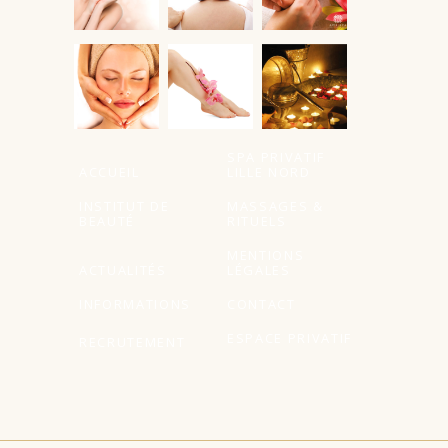
SPA PRIVATIF
ACCUEIL
LILLE NORD
INSTITUT DE
MASSAGES &
BEAUTÉ
RITUELS
MENTIONS
ACTUALITÉS
LÉGALES
INFORMATIONS
CONTACT
ESPACE PRIVATIF
RECRUTEMENT