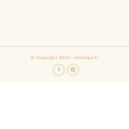
INFORMATIONS
CONTACT
ESPACE PRIVATIF
RECRUTEMENT
©
Copyright 2020 – Ambispa.fr
Nous utilisons des cookies sur notre site Web pour vous offrir
l'expérience la plus pertinente en mémorisant vos préférences
et vos visites répétées. En cliquant sur "Accepter tout", vous
consentez à l'utilisation de TOUS les cookies. Cependant, vous
pouvez visiter "Paramètres des cookies" pour fournir un
consentement contrôlé.