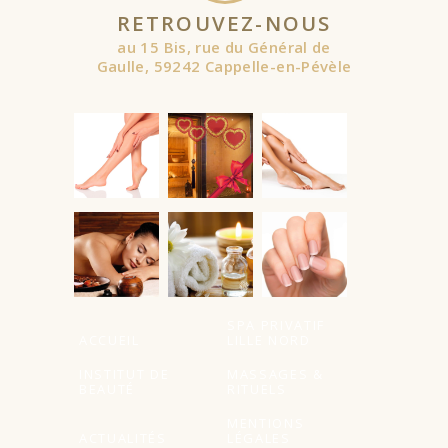
RETROUVEZ-NOUS
au 15 Bis, rue du Général de
Gaulle, 59242 Cappelle-en-Pévèle
À partir de
À partir de
SPA PRIVATIF
ACCUEIL
LILLE NORD
INSTITUT DE
MASSAGES &
BEAUTÉ
RITUELS
MENTIONS
ACTUALITÉS
LÉGALES