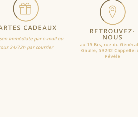
ARTES CADEAUX
RETROUVEZ-
NOUS
ison immédiate par e-mail ou
au 15 Bis, rue du Généra
sous 24/72h par courrier
Gaulle, 59242 Cappelle-
Pévèle
expérience la plus pertinente en mémorisant vos préférences et vo
ouvez visiter "Paramètres des cookies" pour fournir un consentem