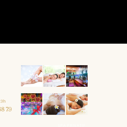
À partir
À partir
23h
de
de
68 79
SPA PRIVATIF