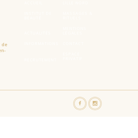
ACCUEIL
LILLE NORD
INSTITUT DE
MASSAGES &
BEAUTÉ
RITUELS
MENTIONS
ACTUALITÉS
LÉGALES
INFORMATIONS
CONTACT
l de
en-
ESPACE
PRIVATIF
RECRUTEMENT
s visites répétées. En cliquant sur "Accepter tout", vous
ent contrôlé.