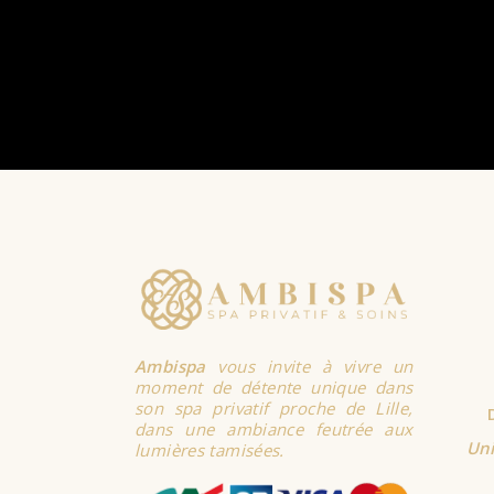
Ambispa
vous invite à vivre un
moment de détente unique dans
son spa privatif proche de Lille,
dans une ambiance feutrée aux
Uni
lumières tamisées.