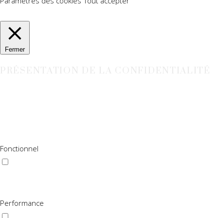
Paramètres des cookies
Tout accepter
Manage consent
Fermer
PRÉSENTATION DE LA CONFIDENTIALITÉ
Ce site Web utilise des cookies pour améliorer votre expérience 
ils sont essentiels au fonctionnement des fonctionnalités de ba
site Web. Ces cookies ne seront stockés dans votre navigateur qu
cookies peut affecter votre expérience de navigation.
Fonctionnel
Fonctionnel
Les cookies fonctionnels aident à exécuter certaines fonctionnal
fonctionnalités tierces.
Performance
Performance