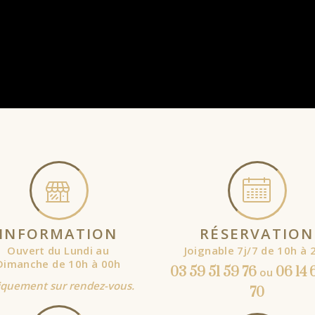
INFORMATION
RÉSERVATION
Ouvert du Lundi au
Joignable 7j/7 de 10h à 
Dimanche de 10h à 00h
03 59 51 59 76
06 14 
ou
quement sur rendez-vous.
70