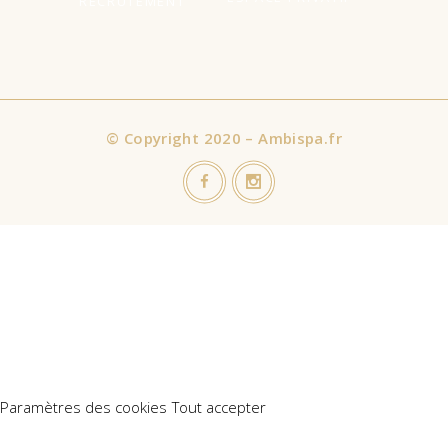
RECRUTEMENT
©
Copyright 2020 – Ambispa.fr
Nous utilisons des cookies sur notre site Web pour vous offrir
l'expérience la plus pertinente en mémorisant vos préférences
et vos visites répétées. En cliquant sur "Accepter tout", vous
consentez à l'utilisation de TOUS les cookies. Cependant, vous
pouvez visiter "Paramètres des cookies" pour fournir un
consentement contrôlé.
Paramètres des cookies
Tout accepter
Manage consent