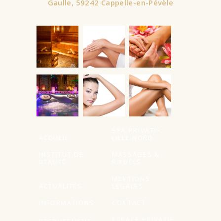
Gaulle, 59242 Cappelle-en-Pévèle
À partir de
SPA PRIVATIF
ACCUEIL
LILLE NORD
INSTITUT DE
MASSAGES &
BEAUTÉ
RITUELS
MENTIONS
ACTUALITÉS
LÉGALES
INFORMATIONS
CONTACT
ESPACE PRIVATIF