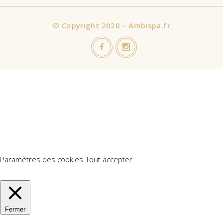
©
Copyright 2020 – Ambispa.fr
Nous utilisons des cookies sur notre site Web pour vous offrir
l'expérience la plus pertinente en mémorisant vos préférences
et vos visites répétées. En cliquant sur "Accepter tout", vous
consentez à l'utilisation de TOUS les cookies. Cependant, vous
pouvez visiter "Paramètres des cookies" pour fournir un
consentement contrôlé.
Paramètres des cookies
Tout accepter
Manage consent
Fermer