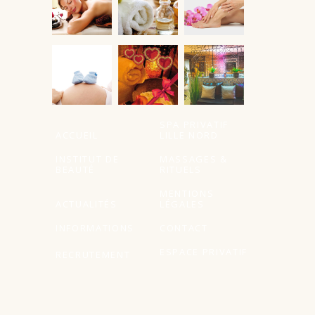
À partir de
SPA PRIVATIF
ACCUEIL
LILLE NORD
INSTITUT DE
MASSAGES &
BEAUTÉ
RITUELS
MENTIONS
ACTUALITÉS
LÉGALES
INFORMATIONS
CONTACT
ESPACE PRIVATIF
RECRUTEMENT