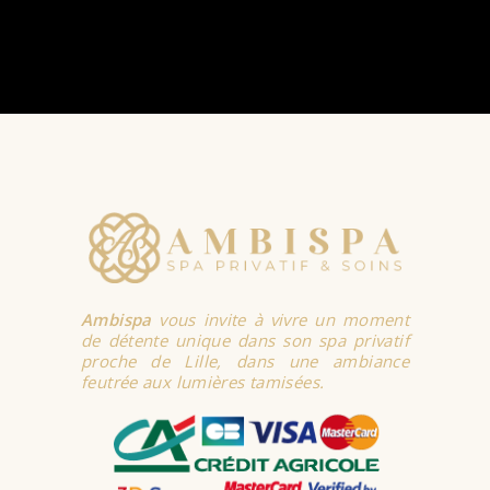
Ambispa
vous invite à vivre un moment
de détente unique dans son spa privatif
proche de Lille, dans une ambiance
feutrée aux lumières tamisées.