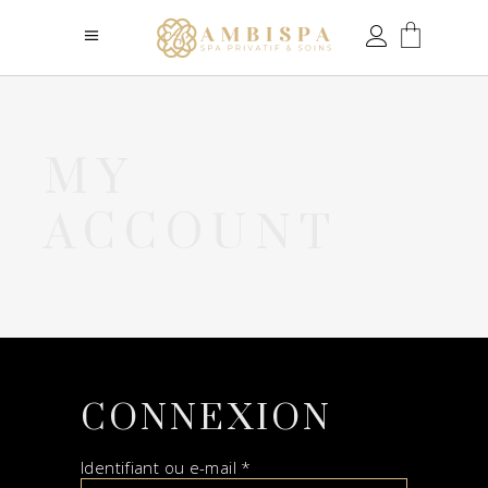
MY
ACCOUNT
CONNEXION
Identifiant ou e-mail
*