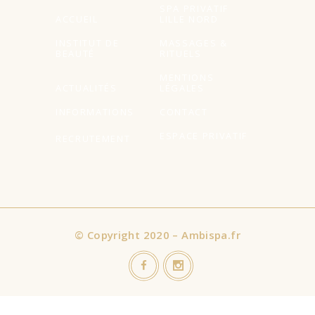
SPA PRIVATIF
ACCUEIL
LILLE NORD
INSTITUT DE
MASSAGES &
BEAUTÉ
RITUELS
MENTIONS
ACTUALITÉS
LÉGALES
INFORMATIONS
CONTACT
ESPACE PRIVATIF
RECRUTEMENT
©
Copyright 2020 – Ambispa.fr
Nous utilisons des cookies sur notre site Web pour vous offrir