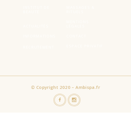
INSTITUT DE
MASSAGES &
BEAUTÉ
RITUELS
MENTIONS
ACTUALITÉS
LÉGALES
INFORMATIONS
CONTACT
ESPACE PRIVATIF
RECRUTEMENT
©
Copyright 2020 – Ambispa.fr
Nous utilisons des cookies sur notre site Web pour vous offrir
l'expérience la plus pertinente en mémorisant vos préférences