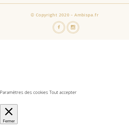
©
Copyright 2020 – Ambispa.fr
Nous utilisons des cookies sur notre site Web pour vous offrir
l'expérience la plus pertinente en mémorisant vos préférences
et vos visites répétées. En cliquant sur "Accepter tout", vous
consentez à l'utilisation de TOUS les cookies. Cependant, vous
pouvez visiter "Paramètres des cookies" pour fournir un
consentement contrôlé.
Paramètres des cookies
Tout accepter
Manage consent
Fermer