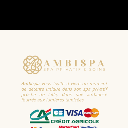
Ambispa
vous invite à vivre un moment
de détente unique dans son spa privatif
proche de Lille, dans une ambiance
feutrée aux lumières tamisées.