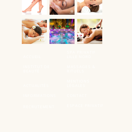
À partir de
SPA PRIVATIF
ACCUEIL
LILLE NORD
INSTITUT DE
MASSAGES &
BEAUTÉ
RITUELS
MENTIONS
ACTUALITÉS
LÉGALES
INFORMATIONS
CONTACT
ESPACE PRIVATIF
RECRUTEMENT