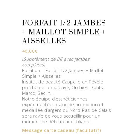
FORFAIT 1/2 JAMBES
+ MAILLOT SIMPLE +
AISSELLES
46,00
€
(Supplément de 8€ avec jambes
complètes)
Epilation : Forfait 1/2 Jambes + Maillot
Simple + Aisselles
Institut de beauté Cappelle en Pévèle
proche de Templeuve, Orchies, Pont a
Marcq, Seclin…
Notre équipe d’esthéticiennes
expérimentée, major de promotion et
médaillée d’argent du Nord-Pas-de-Calais
sera ravie de vous accueillir pour un
moment de détente inoubliable.
Message carte cadeau
(facultatif)