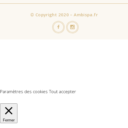
©
Copyright 2020 – Ambispa.fr
Nous utilisons des cookies sur notre site Web pour vous offrir
l'expérience la plus pertinente en mémorisant vos préférences
et vos visites répétées. En cliquant sur "Accepter tout", vous
consentez à l'utilisation de TOUS les cookies. Cependant, vous
pouvez visiter "Paramètres des cookies" pour fournir un
consentement contrôlé.
Paramètres des cookies
Tout accepter
Manage consent
Fermer