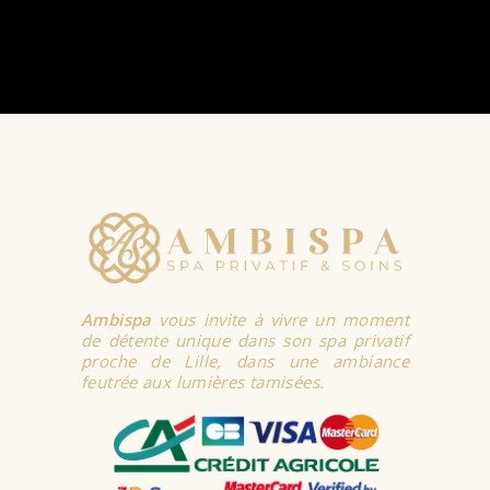
Ambispa
vous invite à vivre un moment
de détente unique dans son spa privatif
proche de Lille, dans une ambiance
feutrée aux lumières tamisées.