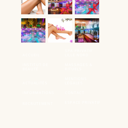
À partir de
SPA PRIVATIF
ACCUEIL
LILLE NORD
INSTITUT DE
MASSAGES &
BEAUTÉ
RITUELS
MENTIONS
ACTUALITÉS
LÉGALES
INFORMATIONS
CONTACT
ESPACE PRIVATIF
RECRUTEMENT