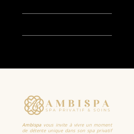
AJOUTER AU
PANIER
Ambispa
vous invite à vivre un moment
de détente unique dans son spa privatif