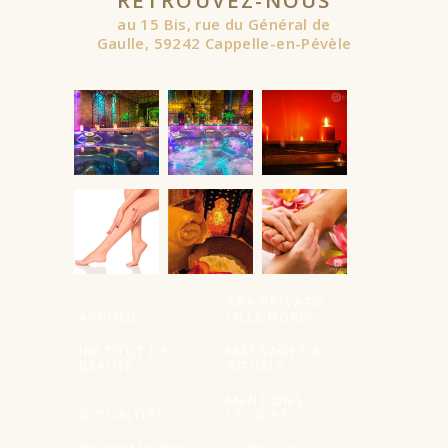
RETROUVEZ-NOUS
au 15 Bis, rue du Général de
Gaulle, 59242 Cappelle-en-Pévèle
SPA PRIVATIF
ACCUEIL
LILLE NORD
INSTITUT DE
MASSAGES &
BEAUTÉ
RITUELS
MENTIONS
ACTUALITÉS
LÉGALES