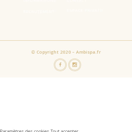
INFORMATIONS
CONTACT
ESPACE PRIVATIF
RECRUTEMENT
©
Copyright 2020 – Ambispa.fr
Nous utilisons des cookies sur notre site Web pour vous offrir
l'expérience la plus pertinente en mémorisant vos préférences
et vos visites répétées. En cliquant sur "Accepter tout", vous
consentez à l'utilisation de TOUS les cookies. Cependant, vous
pouvez visiter "Paramètres des cookies" pour fournir un
consentement contrôlé.
Paramètres des cookies
Tout accepter