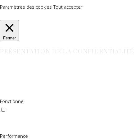
Paramètres des cookies
Tout accepter
Manage consent
Fermer
PRÉSENTATION DE LA CONFIDENTIALITÉ
Ce site Web utilise des cookies pour améliorer votre expérience 
ils sont essentiels au fonctionnement des fonctionnalités de ba
site Web. Ces cookies ne seront stockés dans votre navigateur qu
cookies peut affecter votre expérience de navigation.
Fonctionnel
Fonctionnel
Les cookies fonctionnels aident à exécuter certaines fonctionnal
fonctionnalités tierces.
Performance