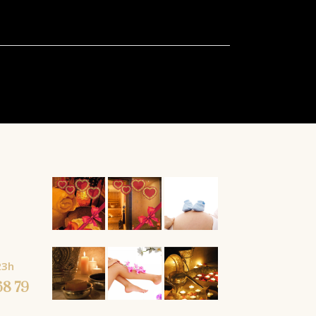
À partir
de
23h
68 79