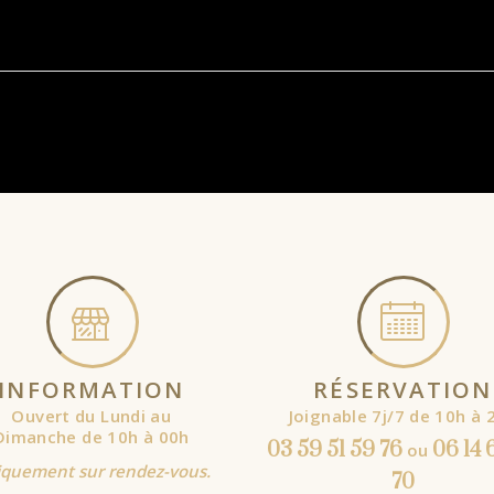
INFORMATION
RÉSERVATION
Ouvert du Lundi au
Joignable 7j/7 de 10h à 
Dimanche de 10h à 00h
03 59 51 59 76
06 14 
ou
quement sur rendez-vous.
70