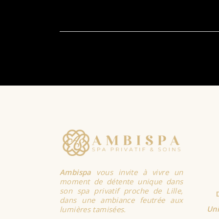
Ambispa
vous invite à vivre un
moment de détente unique dans
son spa privatif proche de Lille,
dans une ambiance feutrée aux
Uni
lumières tamisées.