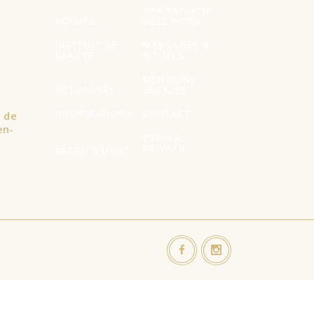
SPA PRIVATIF
ACCUEIL
LILLE NORD
INSTITUT DE
MASSAGES &
BEAUTÉ
RITUELS
MENTIONS
ACTUALITÉS
LÉGALES
INFORMATIONS
CONTACT
l de
en-
ESPACE
PRIVATIF
RECRUTEMENT
s visites répétées. En cliquant sur "Accepter tout", vous
ent contrôlé.