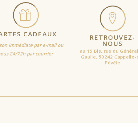
ARTES CADEAUX
RETROUVEZ-
NOUS
ison immédiate par e-mail ou
au 15 Bis, rue du Généra
sous 24/72h par courrier
Gaulle, 59242 Cappelle-
Pévèle
expérience la plus pertinente en mémorisant vos préférences et vo
ouvez visiter "Paramètres des cookies" pour fournir un consentem