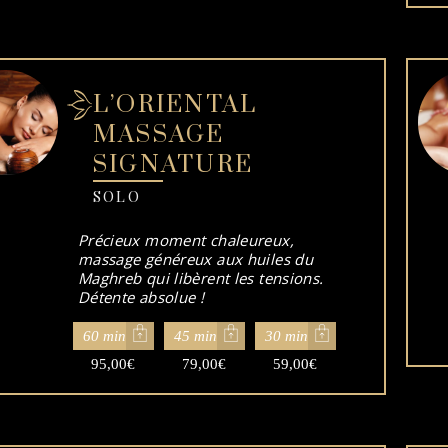
L’ORIENTAL
MASSAGE
SIGNATURE
SOLO
Précieux moment chaleureux,
massage généreux aux huiles du
Maghreb qui libèrent les tensions.
Détente absolue !
60 min
45 min
30 min
95,00
€
79,00
€
59,00
€