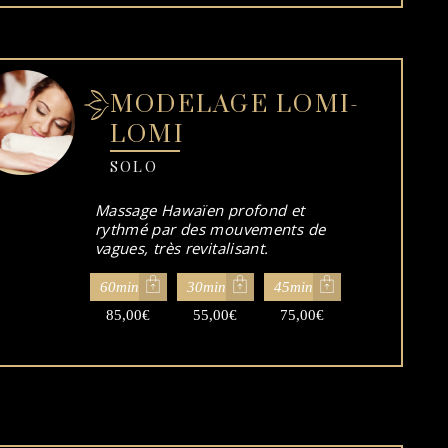
MODELAGE LOMI-
LOMI
SOLO
Massage Hawaïen profond et
rythmé par des mouvements de
vagues, très revitalisant.
60min
30min
45min
85,00
€
55,00
€
75,00
€