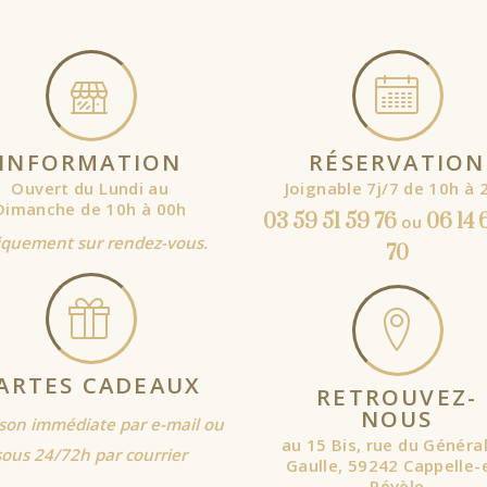
INFORMATION
RÉSERVATION
Ouvert du Lundi au
Joignable 7j/7 de 10h à 
Dimanche de 10h à 00h
03 59 51 59 76
06 14 
ou
quement sur rendez-vous.
70
ARTES CADEAUX
RETROUVEZ-
NOUS
ison immédiate par e-mail ou
au 15 Bis, rue du Généra
sous 24/72h par courrier
Gaulle, 59242 Cappelle-
Pévèle