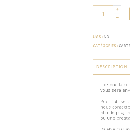
Quantity
UGS :
ND
CATÉGORIES :
CART
DESCRIPTION
Lorsque la co
vous sera env
Pour l’utiliser
nous contacte
afin de progra
ou une prestat
Valable du lu