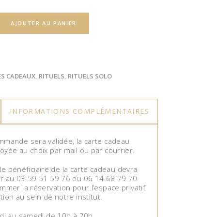
AJOUTER AU PANIER
ES CADEAUX
,
RITUELS
,
RITUELS SOLO
INFORMATIONS COMPLÉMENTAIRES
mmande sera validée, la carte cadeau
oyée au choix par mail ou par courrier.
, le bénéficiaire de la carte cadeau devra
r au 03 59 51 59 76 ou 06 14 68 79 70
mmer la réservation pour l’espace privatif
ion au sein de notre institut.
ndi au samedi de 10h à 20h.