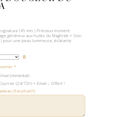
A
 signature (45 min.) Précieux moment
age généreux aux huiles du Maghreb + Soin
.) pour une peau lumineuse, éclatante
ourrier
*
mail (immédiat)
ourrier (24/72h) + Email – Offert !
cadeau
(facultatif)