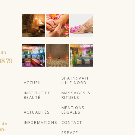
À partir
À partir
23h
de
de
68 79
SPA PRIVATIF
ACCUEIL
LILLE NORD
INSTITUT DE
MASSAGES &
BEAUTÉ
RITUELS
MENTIONS
ACTUALITÉS
LÉGALES
INFORMATIONS
CONTACT
l de
en-
ESPACE