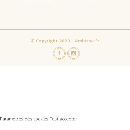
RECRUTEMENT
©
Copyright 2020 – Ambispa.fr
Nous utilisons des cookies sur notre site Web pour vous offrir
l'expérience la plus pertinente en mémorisant vos préférences
et vos visites répétées. En cliquant sur "Accepter tout", vous
consentez à l'utilisation de TOUS les cookies. Cependant, vous
pouvez visiter "Paramètres des cookies" pour fournir un
consentement contrôlé.
Paramètres des cookies
Tout accepter
Manage consent