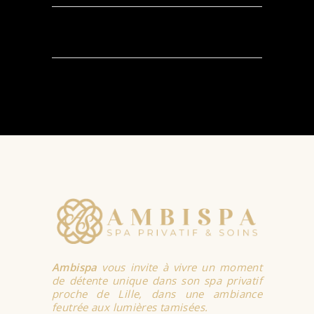
SELECT
OPTIONS
Ambispa
vous invite à vivre un moment
de détente unique dans son spa privatif
proche de Lille, dans une ambiance
feutrée aux lumières tamisées.