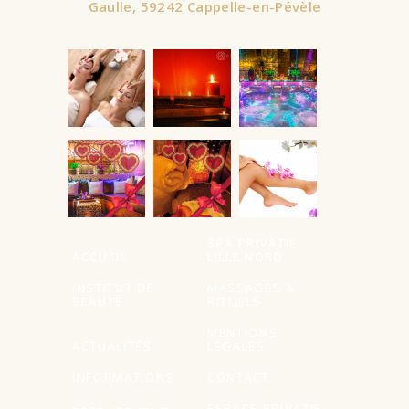
Gaulle, 59242 Cappelle-en-Pévèle
À partir de
À partir de
SPA PRIVATIF
ACCUEIL
LILLE NORD
INSTITUT DE
MASSAGES &
BEAUTÉ
RITUELS
MENTIONS
ACTUALITÉS
LÉGALES
INFORMATIONS
CONTACT
ESPACE PRIVATIF