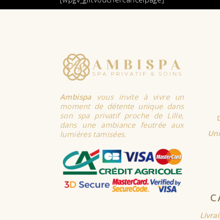
Ambispa
vous invite à vivre un
moment de détente unique dans
son spa privatif proche de Lille,
dans une ambiance feutrée aux
Uni
lumières tamisées.
C
Livra