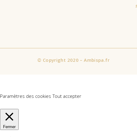
©
Copyright 2020 – Ambispa.fr
Nous utilisons des cookies sur notre site Web pour vous offrir l'
consentez à l'utilisation de TOUS les cookies. Cependant, vous p
Paramètres des cookies
Tout accepter
Manage consent
Fermer