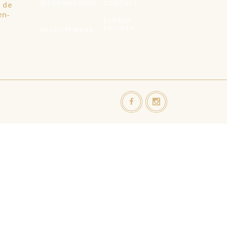
INFORMATIONS
CONTACT
l de
en-
ESPACE
PRIVATIF
RECRUTEMENT
s visites répétées. En cliquant sur "Accepter tout", vous
ent contrôlé.