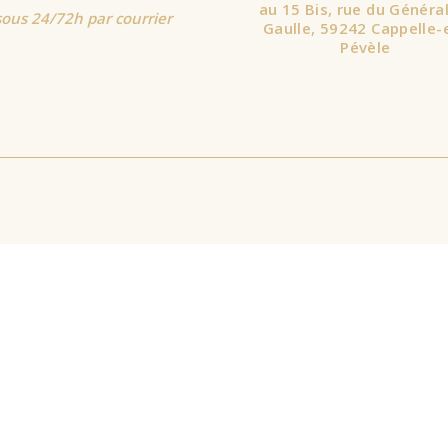
au 15 Bis, rue du Généra
sous 24/72h par courrier
Gaulle, 59242 Cappelle-
Pévèle
expérience la plus pertinente en mémorisant vos préférences et vo
ouvez visiter "Paramètres des cookies" pour fournir un consentem