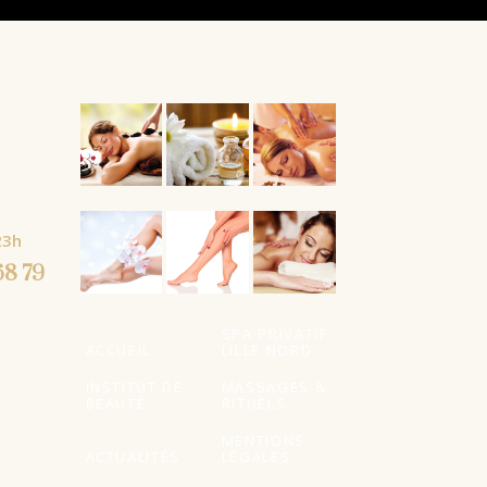
23h
68 79
SPA PRIVATIF
ACCUEIL
LILLE NORD
INSTITUT DE
MASSAGES &
BEAUTÉ
RITUELS
MENTIONS
ACTUALITÉS
LÉGALES