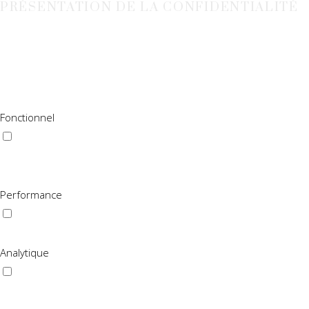
PRÉSENTATION DE LA CONFIDENTIALITÉ
Ce site Web utilise des cookies pour améliorer votre expérience 
ils sont essentiels au fonctionnement des fonctionnalités de ba
site Web. Ces cookies ne seront stockés dans votre navigateur qu
cookies peut affecter votre expérience de navigation.
Fonctionnel
Fonctionnel
Les cookies fonctionnels aident à exécuter certaines fonctionnal
fonctionnalités tierces.
Performance
Performance
Les cookies de performance sont utilisés pour comprendre et analy
Analytique
Analytique
Les cookies analytiques sont utilisés pour comprendre comment l